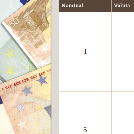
Nominal
Valută
1
5